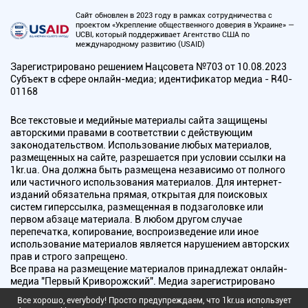
Сайт обновлен в 2023 году в рамках сотрудничества с
проектом «Укрепление общественного доверия в Украине» —
UCBI, который поддерживает Агентство США по
международному развитию (USAID)
Зарегистрировано решением Нацсовета №703 от 10.08.2023
Субъект в сфере онлайн-медиа; идентификатор медиа - R40-
01168
Все текстовые и медийные материалы сайта защищены
авторскими правами в соответствии с действующим
законодательством. Использование любых материалов,
размещенных на сайте, разрешается при условии ссылки на
1kr.ua. Она должна быть размещена независимо от полного
или частичного использования материалов. Для интернет-
изданий обязательна прямая, открытая для поисковых
систем гиперссылка, размещенная в подзаголовке или
первом абзаце материала. В любом другом случае
перепечатка, копирование, воспроизведение или иное
использование материалов является нарушением авторских
прав и строго запрещено.
Все права на размещение материалов принадлежат онлайн-
медиа "Первый Криворожский". Медиа зарегистрировано
Национальным советом Украины по вопросам телевидения и
Все хорошо, everybody! Просто предупреждаем, что 1kr.ua использует
радиовещания.