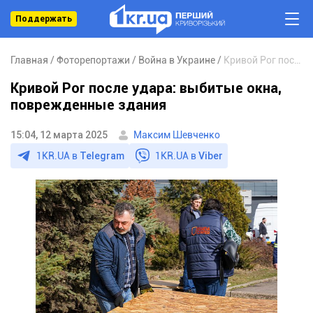
Поддержать
Главная
Фоторепортажи
Война в Украине
Кривой Рог после удара: выбитые окна, поврежденные здания
Кривой Рог после удара: выбитые окна,
поврежденные здания
15:04, 12 марта 2025
Максим Шевченко
1KR.UA в
Telegram
1KR.UA в
Viber