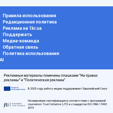
Правила использования
Редакционная политика
Реклама на 1kr.ua
Поддержать
Медиа-команда
Обратная связь
Политика использования
АI
Рекламные материалы помечены плашками "На правах
рекламы" и "Политическая реклама".
В 2025 году работу медиа поддерживает Европейский Союз
Независимая сертификация в соответствии с программой
Journalism Trust Initiative (JTI) и стандартов ISO CWA 17493:
2019