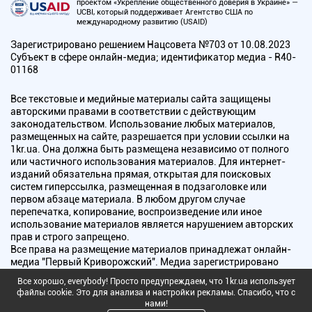
проектом «Укрепление общественного доверия в Украине» —
UCBI, который поддерживает Агентство США по
международному развитию (USAID)
Зарегистрировано решением Нацсовета №703 от 10.08.2023
Субъект в сфере онлайн-медиа; идентификатор медиа - R40-
01168
Все текстовые и медийные материалы сайта защищены
авторскими правами в соответствии с действующим
законодательством. Использование любых материалов,
размещенных на сайте, разрешается при условии ссылки на
1kr.ua. Она должна быть размещена независимо от полного
или частичного использования материалов. Для интернет-
изданий обязательна прямая, открытая для поисковых
систем гиперссылка, размещенная в подзаголовке или
первом абзаце материала. В любом другом случае
перепечатка, копирование, воспроизведение или иное
использование материалов является нарушением авторских
прав и строго запрещено.
Все права на размещение материалов принадлежат онлайн-
медиа "Первый Криворожский". Медиа зарегистрировано
Национальным советом Украины по вопросам телевидения и
Все хорошо, everybody! Просто предупреждаем, что 1kr.ua использует
радиовещания.
файлы cookie. Это для анализа и настройки рекламы. Спасибо, что с
нами!