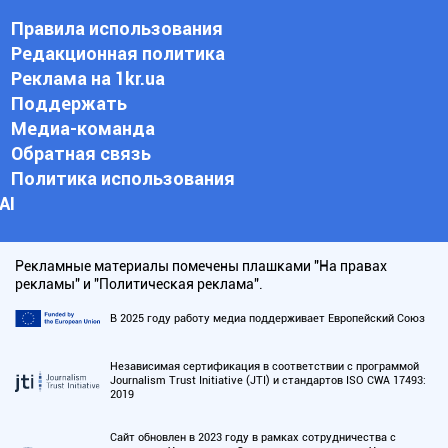
Правила использования
Редакционная политика
Реклама на 1kr.ua
Поддержать
Медиа-команда
Обратная связь
Политика использования
АI
Рекламные материалы помечены плашками "На правах
рекламы" и "Политическая реклама".
В 2025 году работу медиа поддерживает Европейский Союз
Независимая сертификация в соответствии с программой
Journalism Trust Initiative (JTI) и стандартов ISO CWA 17493:
2019
Сайт обновлен в 2023 году в рамках сотрудничества с