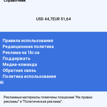
Справочник
USD
44,7
EUR
51,64
Правила использования
Редакционная политика
Реклама на 1kr.ua
Поддержать
Медиа-команда
Обратная связь
Политика использования
АI
Рекламные материалы помечены плашками "На правах
рекламы" и "Политическая реклама".