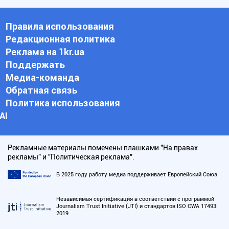
Правила использования
Редакционная политика
Реклама на 1kr.ua
Поддержать
Медиа-команда
Обратная связь
Политика использования
АI
Рекламные материалы помечены плашками "На правах
рекламы" и "Политическая реклама".
В 2025 году работу медиа поддерживает Европейский Союз
Независимая сертификация в соответствии с программой
Journalism Trust Initiative (JTI) и стандартов ISO CWA 17493:
2019