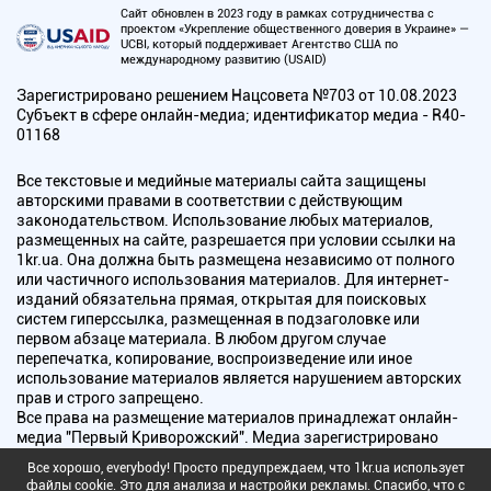
Сайт обновлен в 2023 году в рамках сотрудничества с
проектом «Укрепление общественного доверия в Украине» —
UCBI, который поддерживает Агентство США по
международному развитию (USAID)
Зарегистрировано решением Нацсовета №703 от 10.08.2023
Субъект в сфере онлайн-медиа; идентификатор медиа - R40-
01168
Все текстовые и медийные материалы сайта защищены
авторскими правами в соответствии с действующим
законодательством. Использование любых материалов,
размещенных на сайте, разрешается при условии ссылки на
1kr.ua. Она должна быть размещена независимо от полного
или частичного использования материалов. Для интернет-
изданий обязательна прямая, открытая для поисковых
систем гиперссылка, размещенная в подзаголовке или
первом абзаце материала. В любом другом случае
перепечатка, копирование, воспроизведение или иное
использование материалов является нарушением авторских
прав и строго запрещено.
Все права на размещение материалов принадлежат онлайн-
медиа "Первый Криворожский". Медиа зарегистрировано
Национальным советом Украины по вопросам телевидения и
Все хорошо, everybody! Просто предупреждаем, что 1kr.ua использует
радиовещания.
файлы cookie. Это для анализа и настройки рекламы. Спасибо, что с