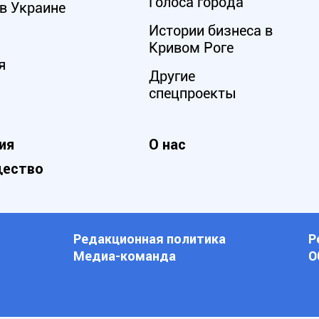
Голоса города
в Украине
Истории бизнеса в
Кривом Роге
я
Другие
спецпроекты
ия
О нас
ество
Редакционная политика
Р
Медиа-команда
О