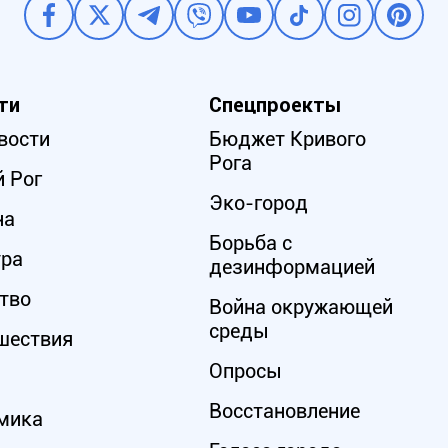
ти
Спецпроекты
вости
Бюджет Кривого
Рога
 Рог
Эко-город
на
Борьба с
ура
дезинформацией
тво
Война окружающей
среды
шествия
Опросы
Восстановление
мика