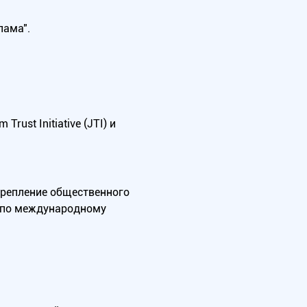
лама".
ust Initiative (JTI) и
крепление общественного
А по международному