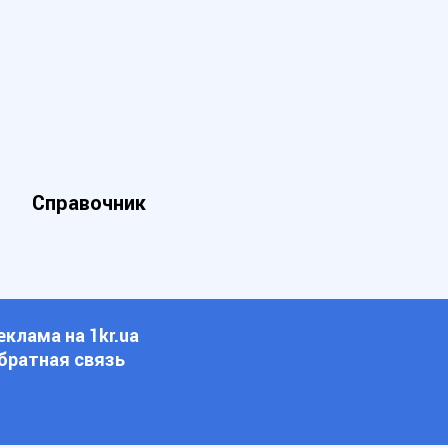
Справочник
еклама на 1kr.ua
братная связь