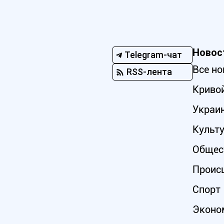
Новос
Telegram-чат
Все но
RSS-лента
Кривой
Украи
Культ
Общес
Проис
Спорт
Эконо