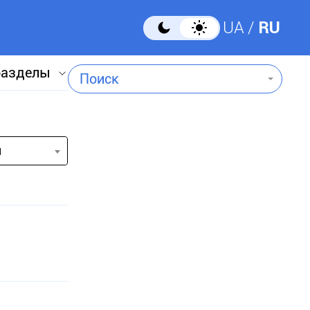
UA
RU
разделы
Поиск
и