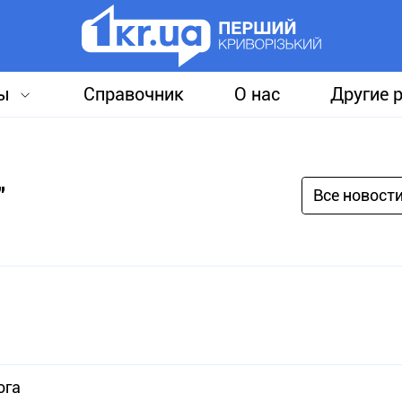
ы
Справочник
О нас
Другие 
"
Все новост
ога