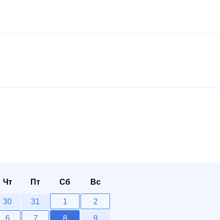
Чт
Пт
Сб
Вс
30
31
1
2
6
7
8
9