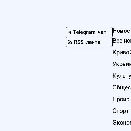
Новос
Telegram-чат
Все но
RSS-лента
Кривой
Украи
Культ
Общес
Проис
Спорт
Эконо