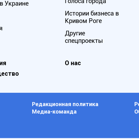
Голоса города
в Украине
Истории бизнеса в
Кривом Роге
я
Другие
спецпроекты
ия
О нас
ество
Редакционная политика
Р
Медиа-команда
О