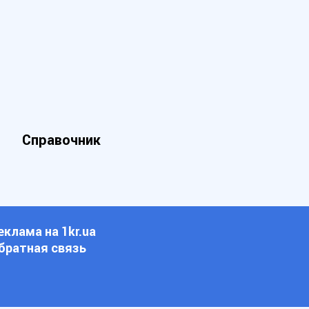
Справочник
еклама на 1kr.ua
братная связь