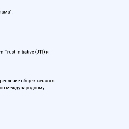
лама".
ust Initiative (JTI) и
крепление общественного
А по международному