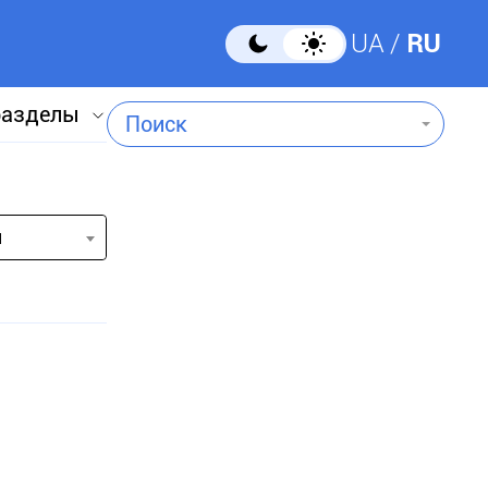
UA
RU
разделы
Поиск
и