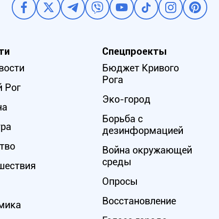
ти
Спецпроекты
вости
Бюджет Кривого
Рога
 Рог
Эко-город
на
Борьба с
ура
дезинформацией
тво
Война окружающей
среды
шествия
Опросы
Восстановление
мика