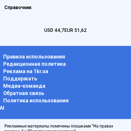
Справочник
USD
44,7
EUR
51,62
Правила использования
Редакционная политика
Реклама на 1kr.ua
Поддержать
Медиа-команда
Обратная связь
Политика использования
АI
Рекламные материалы помечены плашками "На правах