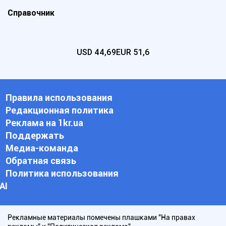
Справочник
USD
44,69
EUR
51,6
Правила использования
Редакционная политика
Реклама на 1kr.ua
Поддержать
Медиа-команда
Обратная связь
Политика использования
АI
Рекламные материалы помечены плашками "На правах