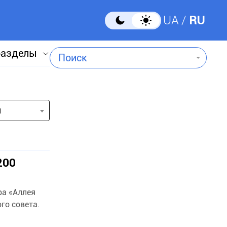
UA
RU
разделы
Поиск
и
200
ра «Аллея
го совета.