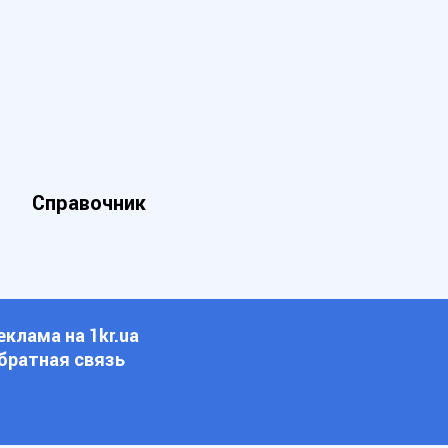
Справочник
еклама на 1kr.ua
братная связь