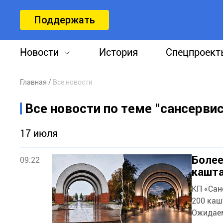
Поддержать
Новости
История
Спецпроект
Главная
Все новости
Все новости по теме "сансервис
17 июля
Более
09:22
кашта
КП «Сан
200 каш
Ожидаем