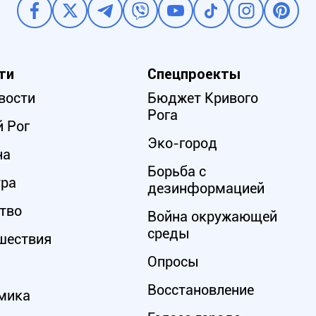
ти
Спецпроекты
вости
Бюджет Кривого
Рога
 Рог
Эко-город
на
Борьба с
ура
дезинформацией
тво
Война окружающей
среды
шествия
Опросы
Восстановление
мика