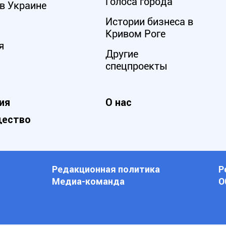
Голоса города
в Украине
Истории бизнеса в
Кривом Роге
я
Другие
спецпроекты
ия
О нас
ество
Редакционная политика
Р
Медиа-команда
О