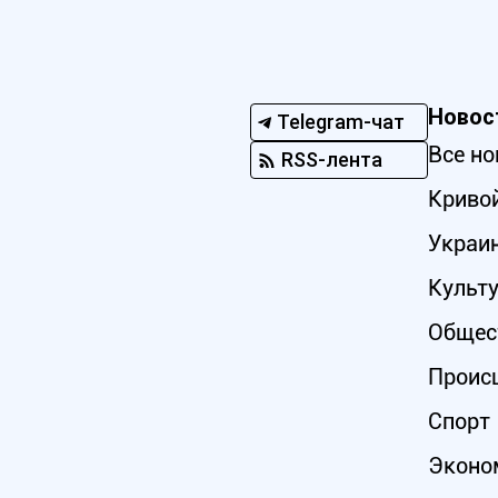
Новос
Telegram-чат
Все но
RSS-лента
Кривой
Украи
Культ
Общес
Проис
Спорт
Эконо