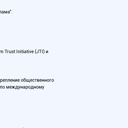
лама".
ust Initiative (JTI) и
крепление общественного
А по международному