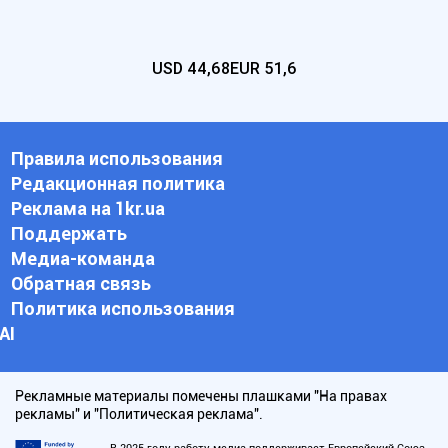
USD
44,68
EUR
51,6
Правила использования
Редакционная политика
Реклама на 1kr.ua
Поддержать
Медиа-команда
Обратная связь
Политика использования
АI
Рекламные материалы помечены плашками "На правах
рекламы" и "Политическая реклама".