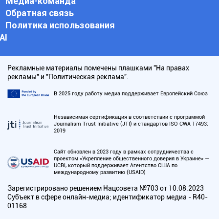
Медиа-команда
Обратная связь
Политика использования
АI
Рекламные материалы помечены плашками "На правах
рекламы" и "Политическая реклама".
В 2025 году работу медиа поддерживает Европейский Союз
Независимая сертификация в соответствии с программой
Journalism Trust Initiative (JTI) и стандартов ISO CWA 17493:
2019
Сайт обновлен в 2023 году в рамках сотрудничества с
проектом «Укрепление общественного доверия в Украине» —
UCBI, который поддерживает Агентство США по
международному развитию (USAID)
Зарегистрировано решением Нацсовета №703 от 10.08.2023
Субъект в сфере онлайн-медиа; идентификатор медиа - R40-
01168