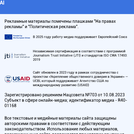
АI
Рекламные материалы помечены плашками "На правах
рекламы" и "Политическая реклама".
В 2025 году работу медиа поддерживает Европейский Союз
Независимая сертификация в соответствии с программой
Journalism Trust Initiative (JTI) и стандартов ISO CWA 17493:
2019
Сайт обновлен в 2023 году в рамках сотрудничества с
проектом «Укрепление общественного доверия в Украине» —
UCBI, который поддерживает Агентство США по
международному развитию (USAID)
Зарегистрировано решением Нацсовета №703 от 10.08.2023
Субъект в сфере онлайн-медиа; идентификатор медиа - R40-
01168
Все текстовые и медийные материалы сайта защищены
авторскими правами в соответствии с действующим
законодательством. Использование любых материалов,