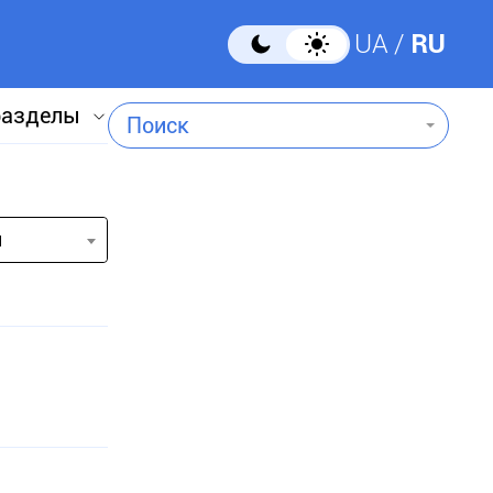
UA
RU
разделы
Поиск
и