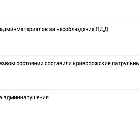
2 админматериалов за несоблюдение ПДД
езвом состоянии составили криворожские патрульны
за админнарушения