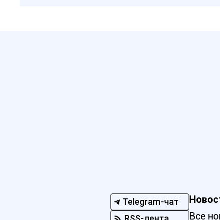
Новос
Telegram-чат
Все но
RSS-лента