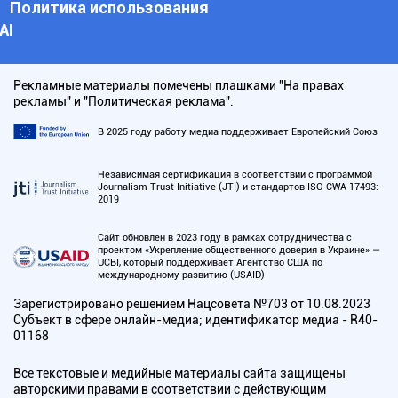
Политика использования
АI
Рекламные материалы помечены плашками "На правах
рекламы" и "Политическая реклама".
В 2025 году работу медиа поддерживает Европейский Союз
Независимая сертификация в соответствии с программой
Journalism Trust Initiative (JTI) и стандартов ISO CWA 17493:
2019
Сайт обновлен в 2023 году в рамках сотрудничества с
проектом «Укрепление общественного доверия в Украине» —
UCBI, который поддерживает Агентство США по
международному развитию (USAID)
Зарегистрировано решением Нацсовета №703 от 10.08.2023
Субъект в сфере онлайн-медиа; идентификатор медиа - R40-
01168
Все текстовые и медийные материалы сайта защищены
авторскими правами в соответствии с действующим