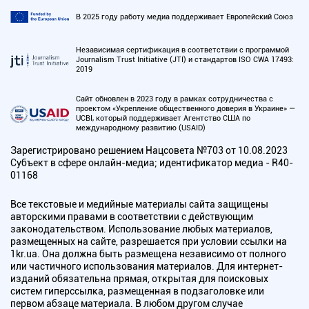
В 2025 году работу медиа поддерживает Европейский Союз
Независимая сертификация в соответствии с программой
Journalism Trust Initiative (JTI) и стандартов ISO CWA 17493:
2019
Сайт обновлен в 2023 году в рамках сотрудничества с
проектом «Укрепление общественного доверия в Украине» —
UCBI, который поддерживает Агентство США по
международному развитию (USAID)
Зарегистрировано решением Нацсовета №703 от 10.08.2023
Субъект в сфере онлайн-медиа; идентификатор медиа - R40-
01168
Все текстовые и медийные материалы сайта защищены
авторскими правами в соответствии с действующим
законодательством. Использование любых материалов,
размещенных на сайте, разрешается при условии ссылки на
1kr.ua. Она должна быть размещена независимо от полного
или частичного использования материалов. Для интернет-
изданий обязательна прямая, открытая для поисковых
систем гиперссылка, размещенная в подзаголовке или
первом абзаце материала. В любом другом случае