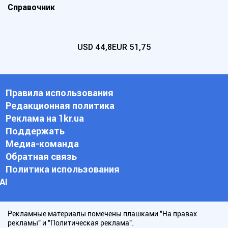
Справочник
USD
44,8
EUR
51,75
Правила использования
Редакционная политика
Реклама на 1kr.ua
Поддержать
Медиа-команда
Обратная связь
Политика использования
АI
Рекламные материалы помечены плашками "На правах
рекламы" и "Политическая реклама".