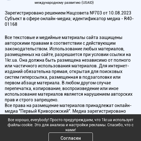
международному развитию (USAID)
Зарегистрировано решением Нацсовета №703 от 10.08.2023
Субъект в сфере онлайн-медиа; идентификатор медиа - R40-
01168
Все текстовые и медийные материалы сайта защищены
авторскими правами в соответствии с действующим
законодательством. Использование любых материалов,
размещенных на сайте, разрешается при условии ссылки на
1kr.ua. Она должна быть размещена независимо от полного
или частичного использования материалов. Для интернет-
изданий обязательна прямая, открытая для поисковых
систем гиперссылка, размещенная в подзаголовке или
первом абзаце материала. В любом другом случае
перепечатка, копирование, воспроизведение или иное
использование материалов является нарушением авторских
прав и строго запрещено.
Все права на размещение материалов принадлежат онлайн-
медиа "Первый Криворожский". Медиа зарегистрировано
Национальным советом Украины по вопросам телевидения и
Все хорошо, everybody! Просто предупреждаем, что 1kr.ua использует
радиовещания.
файлы cookie. Это для анализа и настройки рекламы. Спасибо, что с
нами!
Copyright © 2010 - 2026 Все права защищены
Согласен