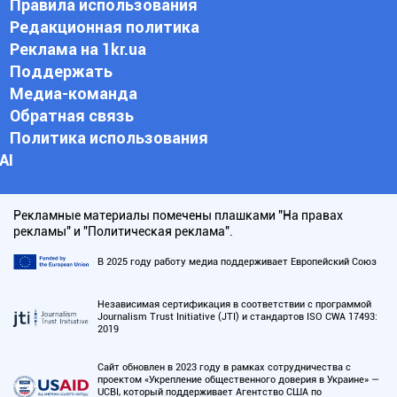
Правила использования
Редакционная политика
Реклама на 1kr.ua
Поддержать
Медиа-команда
Обратная связь
Политика использования
АI
Рекламные материалы помечены плашками "На правах
рекламы" и "Политическая реклама".
В 2025 году работу медиа поддерживает Европейский Союз
Независимая сертификация в соответствии с программой
Journalism Trust Initiative (JTI) и стандартов ISO CWA 17493:
2019
Сайт обновлен в 2023 году в рамках сотрудничества с
проектом «Укрепление общественного доверия в Украине» —
UCBI, который поддерживает Агентство США по