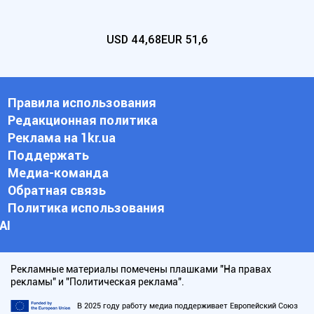
USD
44,68
EUR
51,6
Правила использования
Редакционная политика
Реклама на 1kr.ua
Поддержать
Медиа-команда
Обратная связь
Политика использования
АI
Рекламные материалы помечены плашками "На правах
рекламы" и "Политическая реклама".
В 2025 году работу медиа поддерживает Европейский Союз