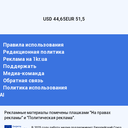
USD
44,65
EUR
51,5
Правила использования
Редакционная политика
Реклама на 1kr.ua
Поддержать
Медиа-команда
Обратная связь
Политика использования
АI
Рекламные материалы помечены плашками "На правах
рекламы" и "Политическая реклама".
В 2025 году работу медиа поддерживает Европейский Союз