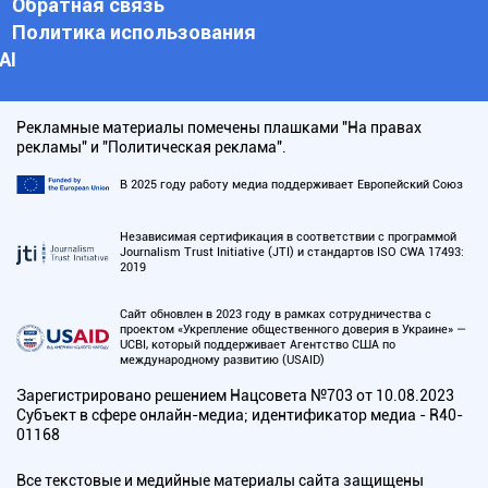
Обратная связь
Политика использования
АI
Рекламные материалы помечены плашками "На правах
рекламы" и "Политическая реклама".
В 2025 году работу медиа поддерживает Европейский Союз
Независимая сертификация в соответствии с программой
Journalism Trust Initiative (JTI) и стандартов ISO CWA 17493:
2019
Сайт обновлен в 2023 году в рамках сотрудничества с
проектом «Укрепление общественного доверия в Украине» —
UCBI, который поддерживает Агентство США по
международному развитию (USAID)
Зарегистрировано решением Нацсовета №703 от 10.08.2023
Субъект в сфере онлайн-медиа; идентификатор медиа - R40-
01168
Все текстовые и медийные материалы сайта защищены