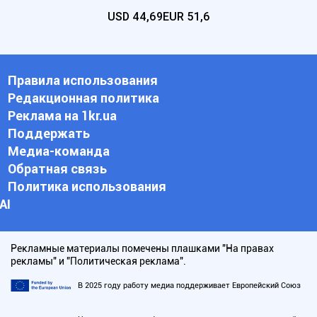
USD
44,69
EUR
51,6
Правила использования
Редакционная политика
Реклама на 1kr.ua
Поддержать
Медиа-команда
Обратная связь
Политика использования
АI
Рекламные материалы помечены плашками "На правах
рекламы" и "Политическая реклама".
В 2025 году работу медиа поддерживает Европейский Союз