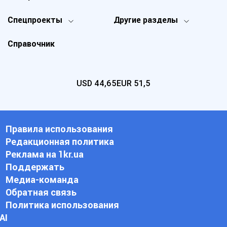
Спецпроекты
Другие разделы
Справочник
USD
44,65
EUR
51,5
Правила использования
Редакционная политика
Реклама на 1kr.ua
Поддержать
Медиа-команда
Обратная связь
Политика использования
АI