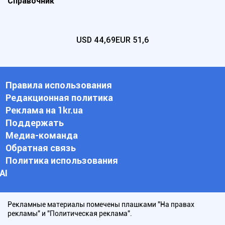
Справочник
USD
44,69
EUR
51,6
Правила использования
Редакционная политика
Реклама на 1kr.ua
Поддержать
Медиа-команда
Обратная связь
Политика использования
АI
Рекламные материалы помечены плашками "На правах
рекламы" и "Политическая реклама".