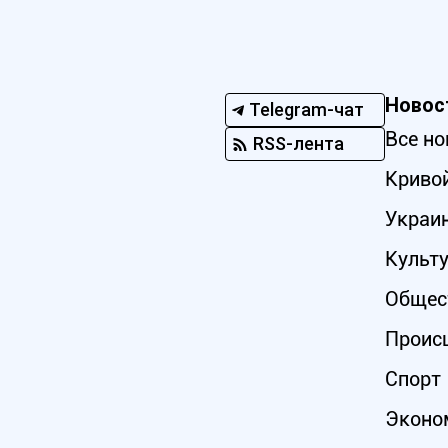
Новос
Telegram-чат
Все но
RSS-лента
Кривой
Украи
Культ
Общес
Проис
Спорт
Эконо