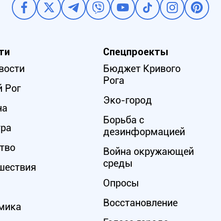
ти
Спецпроекты
вости
Бюджет Кривого
Рога
 Рог
Эко-город
на
Борьба с
ура
дезинформацией
тво
Война окружающей
среды
шествия
Опросы
Восстановление
мика