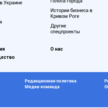
Голоса города
в Украине
Истории бизнеса в
Кривом Роге
я
Другие
спецпроекты
ия
О нас
ество
Редакционная политика
Р
Медиа-команда
О