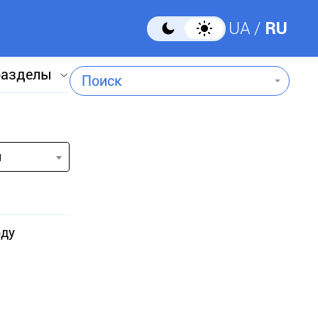
UA
RU
разделы
Поиск
и
оду