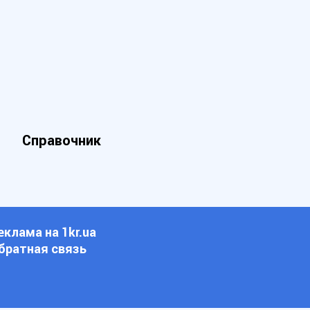
Справочник
еклама на 1kr.ua
братная связь