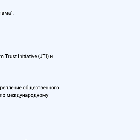
лама".
ust Initiative (JTI) и
крепление общественного
А по международному