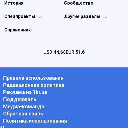
История
Сообщество
Спецпроекты
Другие разделы
Справочник
USD
44,68
EUR
51,6
Правила использования
Редакционная политика
Реклама на 1kr.ua
Поддержать
Медиа-команда
Обратная связь
Политика использования
АI