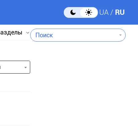
UA
RU
разделы
Поиск
и