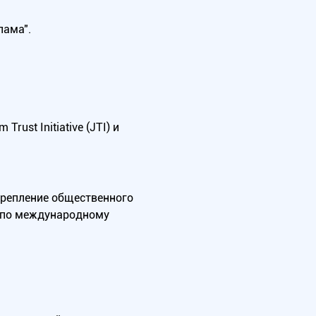
лама".
ust Initiative (JTI) и
крепление общественного
А по международному