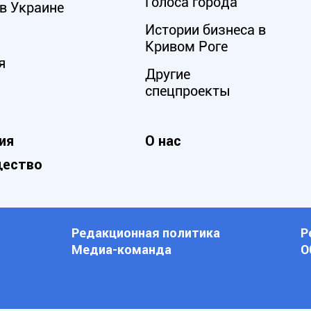
Голоса города
в Украине
Истории бизнеса в
Кривом Роге
я
Другие
спецпроекты
ия
О нас
ество
Редакционная политика
Р
Медиа-команда
О