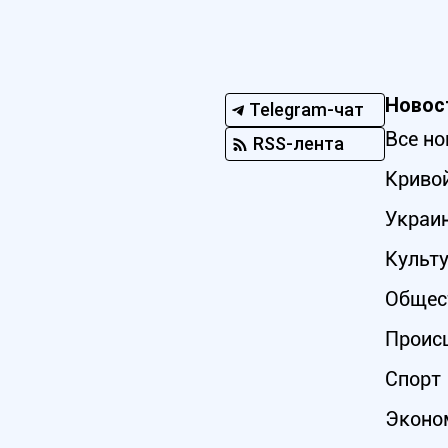
Новос
Telegram-чат
Все но
RSS-лента
Кривой
Украи
Культ
Общес
Проис
Спорт
Эконо