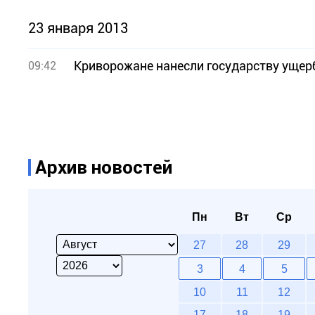
23 января 2013
Криворожане нанесли государству ущерб
09:42
Архив новостей
Пн
Вт
Ср
27
28
29
3
4
5
10
11
12
17
18
19