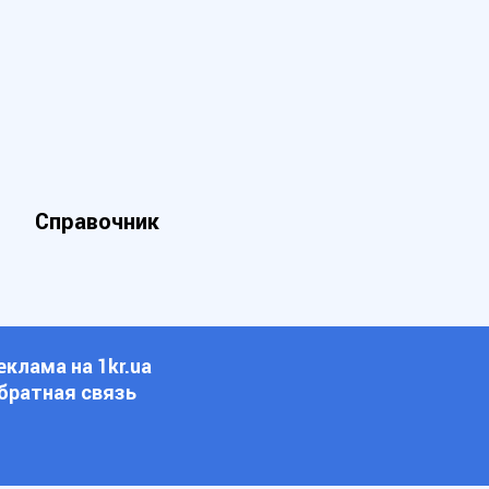
Справочник
еклама на 1kr.ua
братная связь