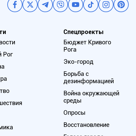
ти
Спецпроекты
вости
Бюджет Кривого
Рога
 Рог
Эко-город
на
Борьба с
ура
дезинформацией
тво
Война окружающей
среды
шествия
Опросы
Восстановление
мика