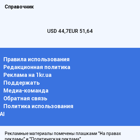
Справочник
USD
44,7
EUR
51,64
Правила использования
Редакционная политика
Реклама на 1kr.ua
Поддержать
Медиа-команда
Обратная связь
Политика использования
АI
Рекламные материалы помечены плашками "На правах
рекламы" и "Политическая реклама".