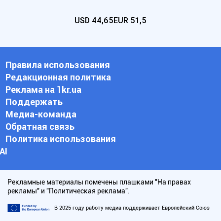
USD
44,65
EUR
51,5
Правила использования
Редакционная политика
Реклама на 1kr.ua
Поддержать
Медиа-команда
Обратная связь
Политика использования
АI
Рекламные материалы помечены плашками "На правах
рекламы" и "Политическая реклама".
В 2025 году работу медиа поддерживает Европейский Союз