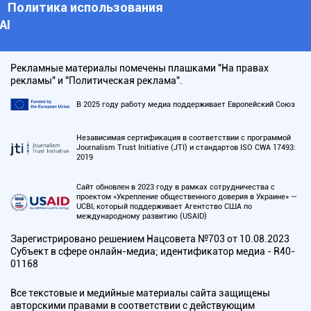
Политика использования
АI
Рекламные материалы помечены плашками "На правах
рекламы" и "Политическая реклама".
В 2025 году работу медиа поддерживает Европейский Союз
Независимая сертификация в соответствии с программой
Journalism Trust Initiative (JTI) и стандартов ISO CWA 17493:
2019
Сайт обновлен в 2023 году в рамках сотрудничества с
проектом «Укрепление общественного доверия в Украине» —
UCBI, который поддерживает Агентство США по
международному развитию (USAID)
Зарегистрировано решением Нацсовета №703 от 10.08.2023
Субъект в сфере онлайн-медиа; идентификатор медиа - R40-
01168
Все текстовые и медийные материалы сайта защищены
авторскими правами в соответствии с действующим