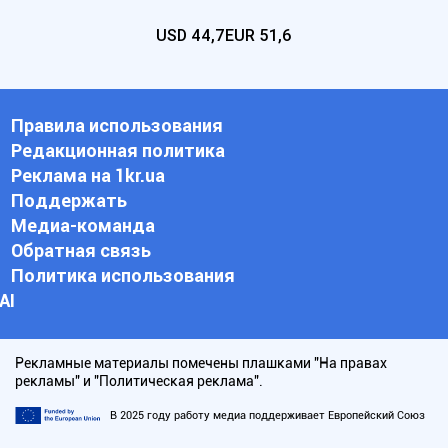
USD
44,7
EUR
51,6
Правила использования
Редакционная политика
Реклама на 1kr.ua
Поддержать
Медиа-команда
Обратная связь
Политика использования
АI
Рекламные материалы помечены плашками "На правах
рекламы" и "Политическая реклама".
В 2025 году работу медиа поддерживает Европейский Союз