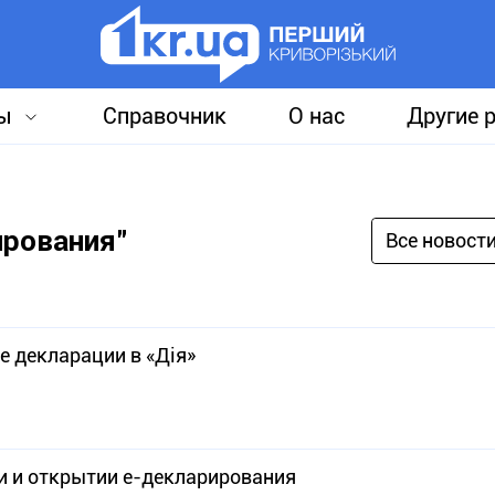
ы
Справочник
О нас
Другие 
ирования"
Все новост
е декларации в «Дія»
и и открытии е-декларирования