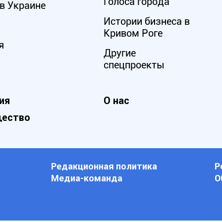
Голоса города
в Украине
Истории бизнеса в
Кривом Роге
я
Другие
спецпроекты
ия
О нас
ество
Редакционная политика
Р
Медиа-команда
О