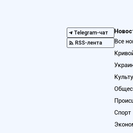
Новос
Telegram-чат
Все но
RSS-лента
Кривой
Украи
Культ
Общес
Проис
Спорт
Эконо