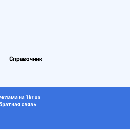
Справочник
еклама на 1kr.ua
братная связь