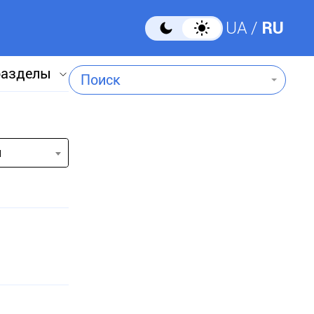
UA
RU
разделы
Поиск
и