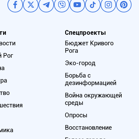
ти
Спецпроекты
вости
Бюджет Кривого
Рога
 Рог
Эко-город
на
Борьба с
ура
дезинформацией
тво
Война окружающей
среды
шествия
Опросы
Восстановление
мика