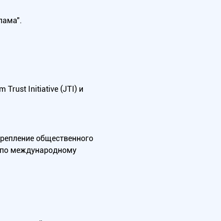
лама".
ust Initiative (JTI) и
крепление общественного
А по международному