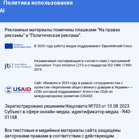
Политика использования
АI
Рекламные материалы помечены плашками "На правах
рекламы" и "Политическая реклама".
В 2025 году работу медиа поддерживает Европейский Союз
Независимая сертификация в соответствии с программой
Journalism Trust Initiative (JTI) и стандартов ISO CWA 17493:
2019
Сайт обновлен в 2023 году в рамках сотрудничества с
проектом «Укрепление общественного доверия в Украине» —
UCBI, который поддерживает Агентство США по
международному развитию (USAID)
Зарегистрировано решением Нацсовета №703 от 10.08.2023
Субъект в сфере онлайн-медиа; идентификатор медиа - R40-
01168
Все текстовые и медийные материалы сайта защищены
авторскими правами в соответствии с действующим