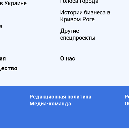
Голоса города
в Украине
Истории бизнеса в
Кривом Роге
я
Другие
спецпроекты
ия
О нас
ество
Редакционная политика
Р
Медиа-команда
О