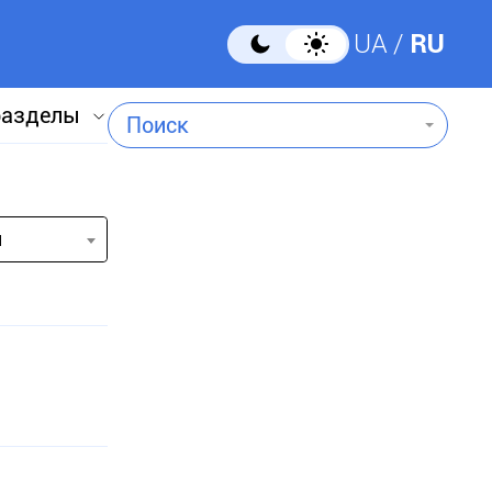
UA
RU
разделы
Поиск
и