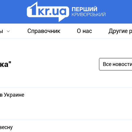
ы
Справочник
О нас
Другие 
ка"
Все новост
 в Украине
весну