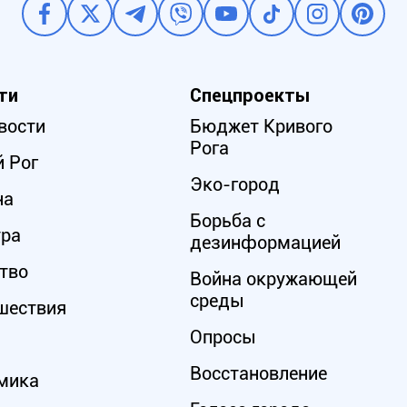
ти
Спецпроекты
вости
Бюджет Кривого
Рога
 Рог
Эко-город
на
Борьба с
ура
дезинформацией
тво
Война окружающей
среды
шествия
Опросы
Восстановление
мика