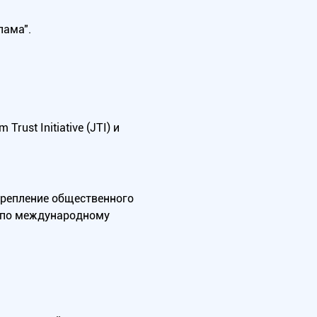
лама".
ust Initiative (JTI) и
крепление общественного
А по международному