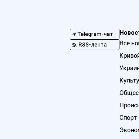
Новос
Telegram-чат
Все но
RSS-лента
Кривой
Украи
Культ
Общес
Проис
Спорт
Эконо