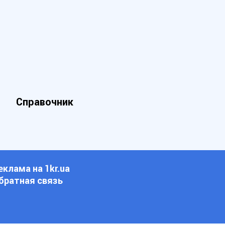
Справочник
еклама на 1kr.ua
братная связь