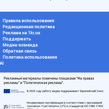
Правила использования
Редакционная политика
Реклама на 1kr.ua
Поддержать
Медиа-команда
Обратная связь
Политика использования
АI
Рекламные материалы помечены плашками "На правах
рекламы" и "Политическая реклама".
В 2025 году работу медиа поддерживает Европейский Союз
Независимая сертификация в соответствии с программой
Journalism Trust Initiative (JTI) и стандартов ISO CWA 17493: