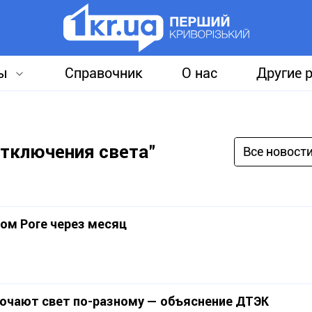
ы
Справочник
О нас
Другие 
отключения света"
Все новост
вом Роге через месяц
лючают свет по-разному — объяснение ДТЭК