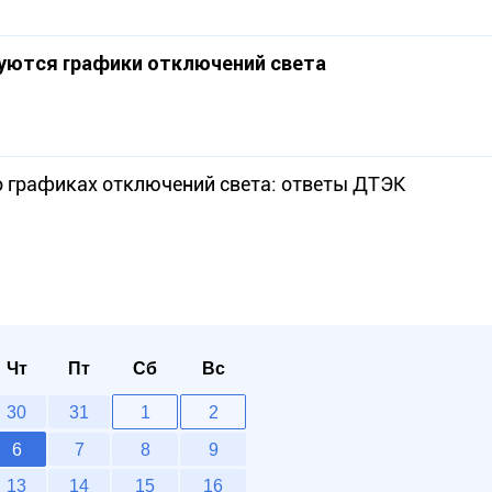
уются графики отключений света
о графиках отключений света: ответы ДТЭК
Чт
Пт
Сб
Вс
30
31
1
2
6
7
8
9
13
14
15
16