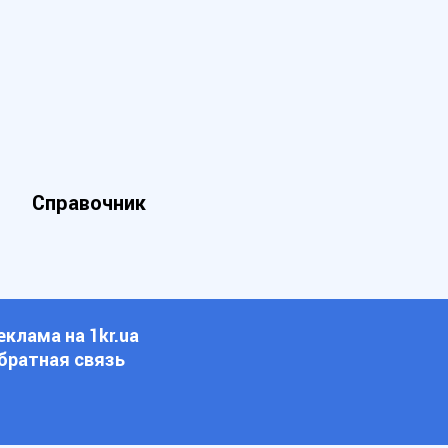
Справочник
еклама на 1kr.ua
братная связь