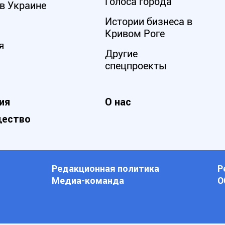
Голоса города
в Украине
Истории бизнеса в
Кривом Роге
я
Другие
спецпроекты
ия
О нас
ество
Редакционная политика
Р
Медиа-команда
О