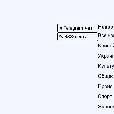
Новос
Telegram-чат
Все но
RSS-лента
Кривой
Украи
Культ
Общес
Проис
Спорт
Эконо