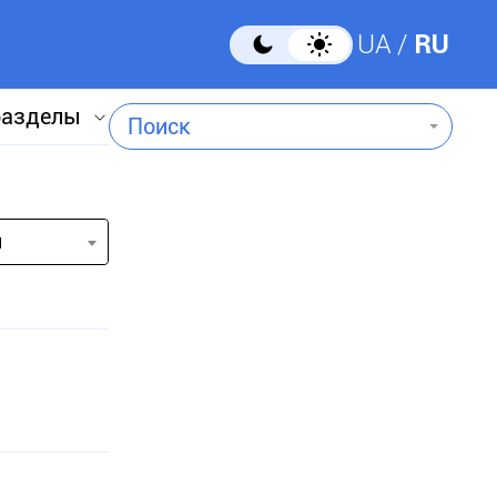
UA
RU
разделы
Поиск
и