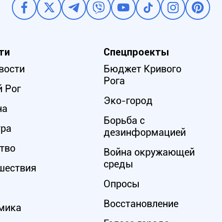
ти
Спецпроекты
вости
Бюджет Кривого
Рога
 Рог
Эко-город
на
Борьба с
ура
дезинформацией
тво
Война окружающей
среды
шествия
Опросы
Восстановление
мика