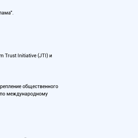
лама".
ust Initiative (JTI) и
крепление общественного
А по международному