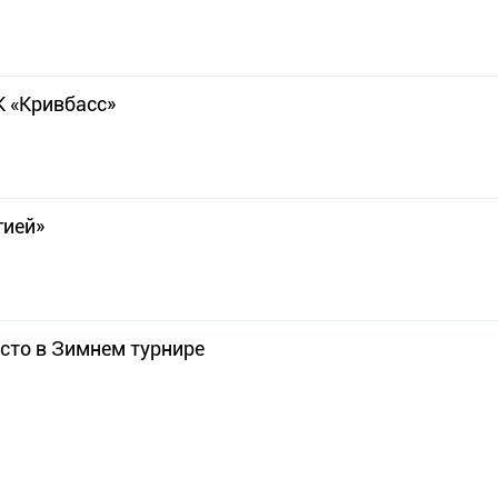
К «Кривбасс»
гией»
сто в Зимнем турнире