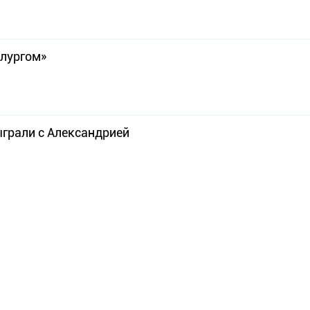
алургом»
грали с Александрией