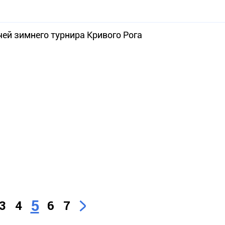
ей зимнего турнира Кривого Рога
5
3
4
6
7