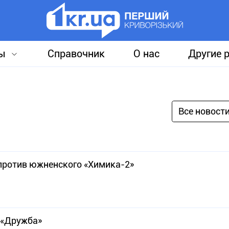
ы
Справочник
О нас
Другие 
Все новост
против южненского «Химика-2»
 «Дружба»