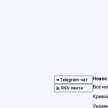
Новос
Telegram-чат
Все но
RSS-лента
Кривой
Украи