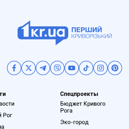
ти
Спецпроекты
вости
Бюджет Кривого
Рога
 Рог
Эко-город
на