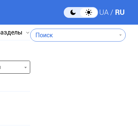
UA
RU
разделы
Поиск
и