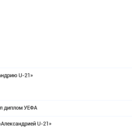
андрию U-21»
ил диплом УЕФА
«Александрией U-21»