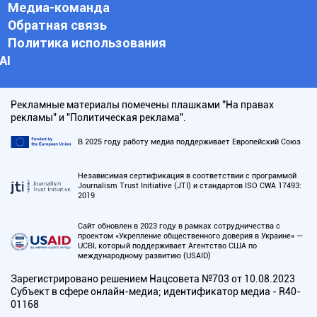
Медиа-команда
Обратная связь
Политика использования
АI
Рекламные материалы помечены плашками "На правах
рекламы" и "Политическая реклама".
В 2025 году работу медиа поддерживает Европейский Союз
Независимая сертификация в соответствии с программой
Journalism Trust Initiative (JTI) и стандартов ISO CWA 17493:
2019
Сайт обновлен в 2023 году в рамках сотрудничества с
проектом «Укрепление общественного доверия в Украине» —
UCBI, который поддерживает Агентство США по
международному развитию (USAID)
Зарегистрировано решением Нацсовета №703 от 10.08.2023
Субъект в сфере онлайн-медиа; идентификатор медиа - R40-
01168