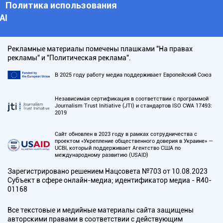
Политика использования
АI
Рекламные материалы помечены плашками "На правах
рекламы" и "Политическая реклама".
В 2025 году работу медиа поддерживает Европейский Союз
Независимая сертификация в соответствии с программой
Journalism Trust Initiative (JTI) и стандартов ISO CWA 17493:
2019
Сайт обновлен в 2023 году в рамках сотрудничества с
проектом «Укрепление общественного доверия в Украине» —
UCBI, который поддерживает Агентство США по
международному развитию (USAID)
Зарегистрировано решением Нацсовета №703 от 10.08.2023
Субъект в сфере онлайн-медиа; идентификатор медиа - R40-
01168
Все текстовые и медийные материалы сайта защищены
авторскими правами в соответствии с действующим