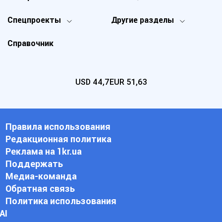
Спецпроекты
Другие разделы
Справочник
USD
44,7
EUR
51,63
Правила использования
Редакционная политика
Реклама на 1kr.ua
Поддержать
Медиа-команда
Обратная связь
Политика использования
АI