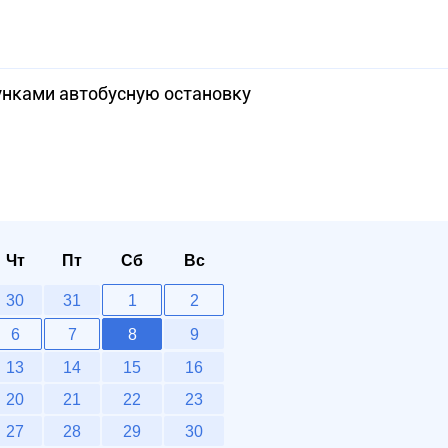
унками автобусную остановку
Чт
Пт
Сб
Вс
30
31
1
2
6
7
8
9
13
14
15
16
20
21
22
23
27
28
29
30