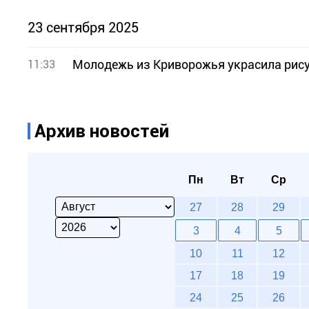
23 сентября 2025
Молодежь из Криворожья украсила рис
11:33
Архив новостей
Пн
Вт
Ср
27
28
29
3
4
5
10
11
12
17
18
19
24
25
26