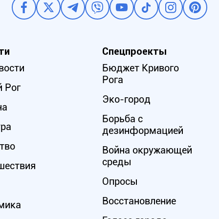
ти
Спецпроекты
вости
Бюджет Кривого
Рога
 Рог
Эко-город
на
Борьба с
ура
дезинформацией
тво
Война окружающей
среды
шествия
Опросы
Восстановление
мика