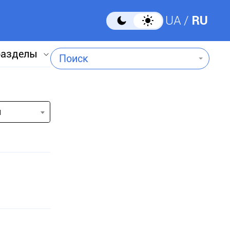
UA
RU
разделы
Поиск
и