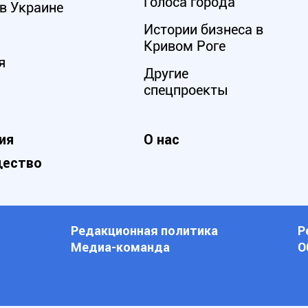
Голоса города
в Украине
Истории бизнеса в
Кривом Роге
я
Другие
спецпроекты
ия
О нас
ество
Редакционная политика
Р
Медиа-команда
О