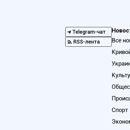
Новос
Telegram-чат
Все но
RSS-лента
Кривой
Украи
Культ
Общес
Проис
Спорт
Эконо