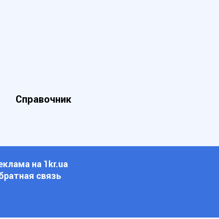
Справочник
еклама на 1kr.ua
братная связь