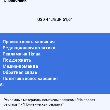
Справочник
USD
44,7
EUR
51,61
Правила использования
Редакционная политика
Реклама на 1kr.ua
Поддержать
Медиа-команда
Обратная связь
Политика использования
АI
Рекламные материалы помечены плашками "На правах
рекламы" и "Политическая реклама".