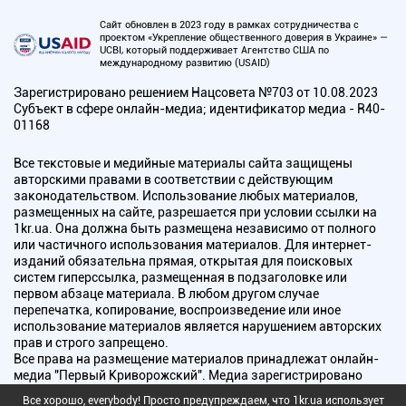
Сайт обновлен в 2023 году в рамках сотрудничества с
проектом «Укрепление общественного доверия в Украине» —
UCBI, который поддерживает Агентство США по
международному развитию (USAID)
Зарегистрировано решением Нацсовета №703 от 10.08.2023
Субъект в сфере онлайн-медиа; идентификатор медиа - R40-
01168
Все текстовые и медийные материалы сайта защищены
авторскими правами в соответствии с действующим
законодательством. Использование любых материалов,
размещенных на сайте, разрешается при условии ссылки на
1kr.ua. Она должна быть размещена независимо от полного
или частичного использования материалов. Для интернет-
изданий обязательна прямая, открытая для поисковых
систем гиперссылка, размещенная в подзаголовке или
первом абзаце материала. В любом другом случае
перепечатка, копирование, воспроизведение или иное
использование материалов является нарушением авторских
прав и строго запрещено.
Все права на размещение материалов принадлежат онлайн-
медиа "Первый Криворожский". Медиа зарегистрировано
Национальным советом Украины по вопросам телевидения и
Все хорошо, everybody! Просто предупреждаем, что 1kr.ua использует