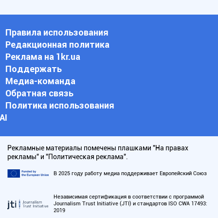
Правила использования
Редакционная политика
Реклама на 1kr.ua
Поддержать
Медиа-команда
Обратная связь
Политика использования
АI
Рекламные материалы помечены плашками "На правах
рекламы" и "Политическая реклама".
В 2025 году работу медиа поддерживает Европейский Союз
Независимая сертификация в соответствии с программой
Journalism Trust Initiative (JTI) и стандартов ISO CWA 17493:
2019