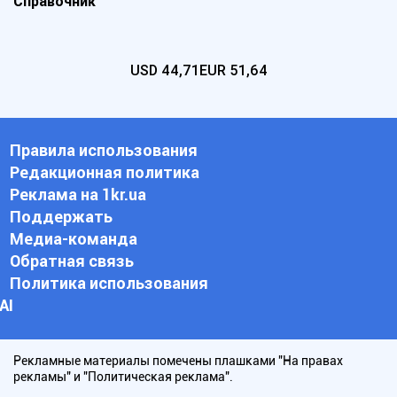
Справочник
USD
44,71
EUR
51,64
Правила использования
Редакционная политика
Реклама на 1kr.ua
Поддержать
Медиа-команда
Обратная связь
Политика использования
АI
Рекламные материалы помечены плашками "На правах
рекламы" и "Политическая реклама".