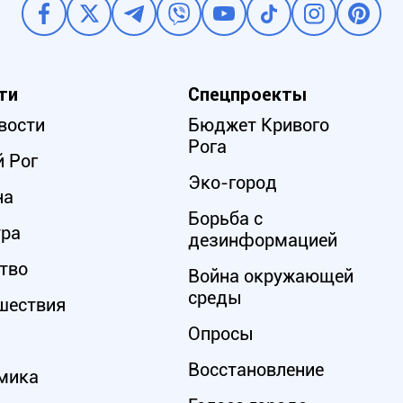
ти
Спецпроекты
вости
Бюджет Кривого
Рога
 Рог
Эко-город
на
Борьба с
ура
дезинформацией
тво
Война окружающей
среды
шествия
Опросы
Восстановление
мика