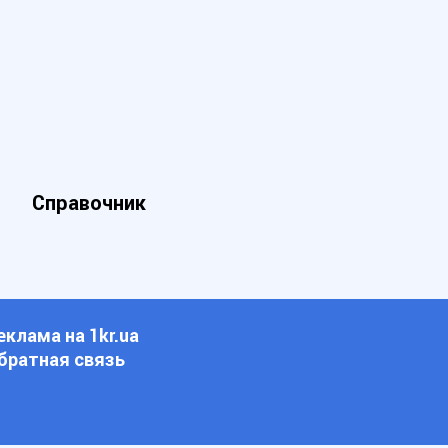
Справочник
еклама на 1kr.ua
братная связь