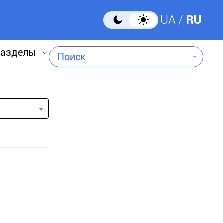
UA
RU
разделы
Поиск
и