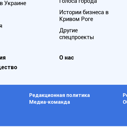
Голоса города
в Украине
Истории бизнеса в
Кривом Роге
я
Другие
спецпроекты
ия
О нас
ество
Редакционная политика
Р
Медиа-команда
О