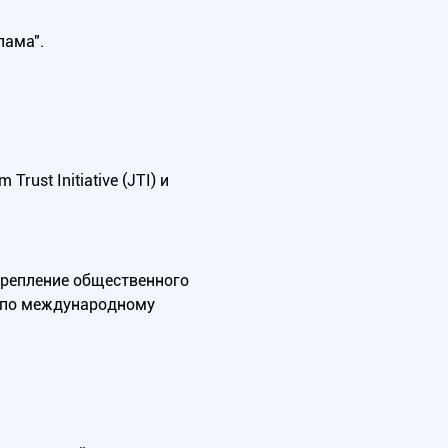
лама".
ust Initiative (JTI) и
крепление общественного
А по международному