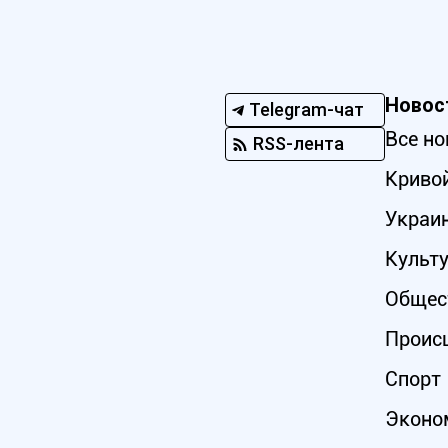
Новос
Telegram-чат
Все но
RSS-лента
Кривой
Украи
Культ
Общес
Проис
Спорт
Эконо