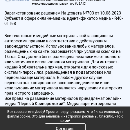
международному развитию (USAID)
Зарегистрировано решением Нацсовета №703 от 10.08.2023
Субъект в сфере онлайн-медиа; идентификатор медиа - R40-
01168
Все текстовые и медийные материалы сайта защищены
авторскими правами в соответствии с действующим
законодательством. Использование любых материалов,
размещенных на сайте, разрешается при условии ссылки на
1kr.ua. Она должна быть размещена независимо от полного
или частичного использования материалов. Для интернет-
изданий обязательна прямая, открытая для поисковых
систем гиперссылка, размещенная в подзаголовке или
первом абзаце материала. В любом другом случае
перепечатка, копирование, воспроизведение или иное
использование материалов является нарушением авторских
прав и строго запрещено.
Все права на размещение материалов принадлежат онлайн-
медиа "Первый Криворожский". Медиа зарегистрировано
Национальным советом Украины по вопросам телевидения и
Все хорошо, everybody! Просто предупреждаем, что 1kr.ua использует
радиовещания.
файлы cookie. Это для анализа и настройки рекламы. Спасибо, что с
нами!
Copyright © 2010 - 2026 Все права защищены
Согласен