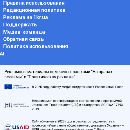
Правила использования
Редакционная политика
Реклама на 1kr.ua
Поддержать
Медиа-команда
Обратная связь
Политика использования
АI
Рекламные материалы помечены плашками "На правах
рекламы" и "Политическая реклама".
В 2025 году работу медиа поддерживает Европейский Союз
Независимая сертификация в соответствии с программой
Journalism Trust Initiative (JTI) и стандартов ISO CWA 17493:
2019
Сайт обновлен в 2023 году в рамках сотрудничества с
проектом «Укрепление общественного доверия в Украине» —
UCBI, который поддерживает Агентство США по