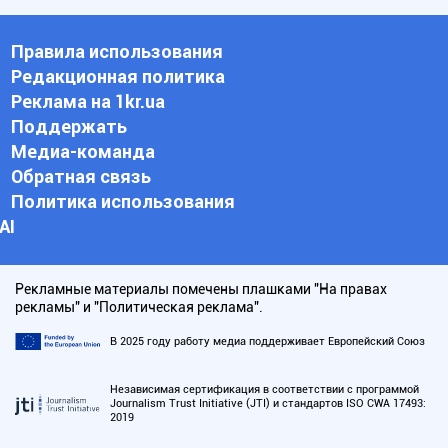
Правила использования
Редакционная политика
Реклама на 1kr.ua
Поддержать
Медиа-команда
Обратная связь
Политика использования
АI
Рекламные материалы помечены плашками "На правах
рекламы" и "Политическая реклама".
В 2025 году работу медиа поддерживает Европейский Союз
Независимая сертификация в соответствии с программой
Journalism Trust Initiative (JTI) и стандартов ISO CWA 17493:
2019