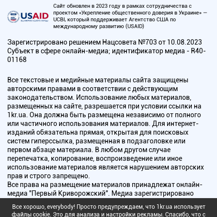
Сайт обновлен в 2023 году в рамках сотрудничества с
проектом «Укрепление общественного доверия в Украине» —
UCBI, который поддерживает Агентство США по
международному развитию (USAID)
Зарегистрировано решением Нацсовета №703 от 10.08.2023
Субъект в сфере онлайн-медиа; идентификатор медиа - R40-
01168
Все текстовые и медийные материалы сайта защищены
авторскими правами в соответствии с действующим
законодательством. Использование любых материалов,
размещенных на сайте, разрешается при условии ссылки на
1kr.ua. Она должна быть размещена независимо от полного
или частичного использования материалов. Для интернет-
изданий обязательна прямая, открытая для поисковых
систем гиперссылка, размещенная в подзаголовке или
первом абзаце материала. В любом другом случае
перепечатка, копирование, воспроизведение или иное
использование материалов является нарушением авторских
прав и строго запрещено.
Все права на размещение материалов принадлежат онлайн-
медиа "Первый Криворожский". Медиа зарегистрировано
Национальным советом Украины по вопросам телевидения и
Все хорошо, everybody! Просто предупреждаем, что 1kr.ua использует
радиовещания.
файлы cookie. Это для анализа и настройки рекламы. Спасибо, что с