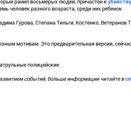
орый ранил восьмерых людей, причастен к
убийству
семь человек разного возраста, среди них ребенок.
адима Гурова, Степана Тильги, Костенко, Ветеранов Т
озным мотивам. Это предварительная версия, сейчас
патрульные полицейские.
развитием событий, больше информации читайте в
с