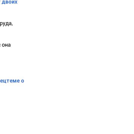
 двоих
руда,
 она
пецтеме о