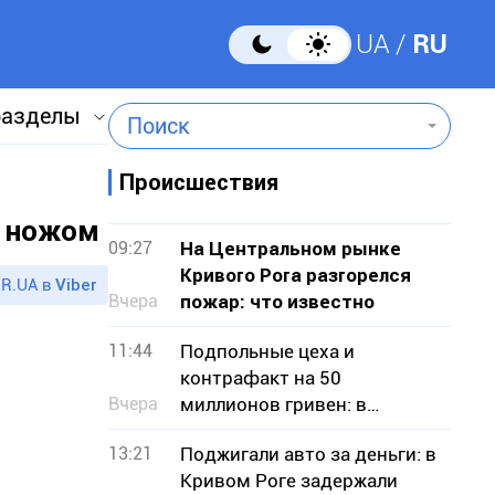
UA
RU
разделы
Поиск
Происшествия
с ножом
09:27
На Центральном рынке
Кривого Рога разгорелся
R.UA в
Viber
Вчера
пожар: что известно
11:44
Подпольные цеха и
контрафакт на 50
Вчера
миллионов гривен: в
Кривом Роге будут судить
13:21
Поджигали авто за деньги: в
13 человек
Кривом Роге задержали