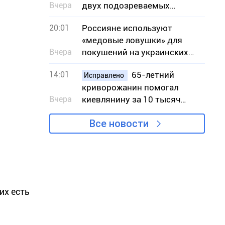
Вчера
двух подозреваемых
исполнительниц
20:01
Россияне используют
«медовые ловушки» для
Вчера
покушений на украинских
военных — СБУ
14:01
65-летний
Исправлено
криворожанин помогал
Вчера
киевлянину за 10 тысяч
долларов незаконно
Все новости
попасть в Словакию
их есть