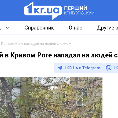
ы
Справочник
О нас
Другие 
в Кривом Роге нападал на людей с ножом
й в Кривом Роге нападал на людей 
1KR.UA в
Telegram
1K