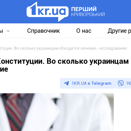
ы
Справочник
О нас
Другие 
туции. Во сколько украинцам обходится лечение,- исследование
Конституции. Во сколько украинцам
ние
1KR.UA в
Telegram
1K