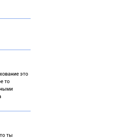
хование это
е то
нными
а
 то ты