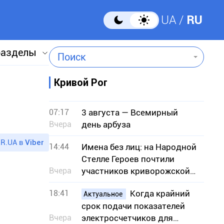
UA
RU
разделы
Поиск
Кривой Рог
07:17
3 августа — Всемирный
Вчера
день арбуза
R.UA в
Viber
14:44
Имена без лиц: на Народной
Стелле Героев почтили
Вчера
участников криворожской
ячейки ОУН
18:41
Когда крайний
Актуальное
срок подачи показателей
Вчера
электросчетчиков для