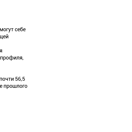
могут себе
бщей
я
 профиля,
почти 56,5
те прошлого