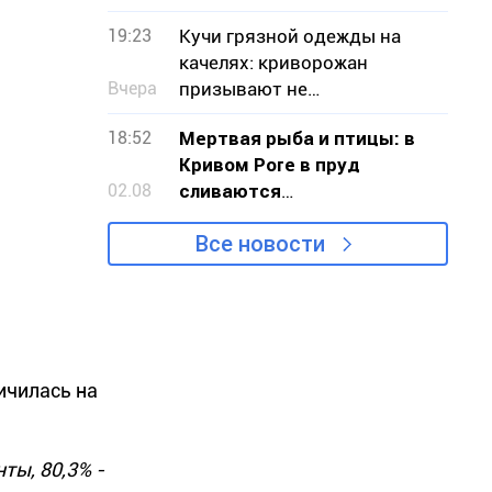
криворожан
19:23
Кучи грязной одежды на
качелях: криворожан
Вчера
призывают не
загромождать детские
18:52
Мертвая рыба и птицы: в
площадки
Кривом Роге в пруд
02.08
сливаются
канализационные стоки
Все новости
ичилась на
ты, 80,3% -