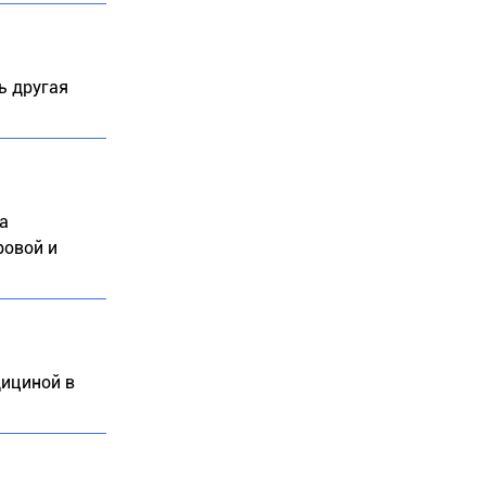
ь другая
а
ровой и
дициной в