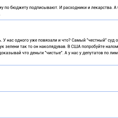
 ему по бюджету подписывают. И расходники и лекарства. А
.
 У нас одного уже повязали и что? Самый "честный" суд о
тук зелени так то он наколядував. В США попробуйте нало
оказывай что деньги "чистые". А у нас у депутатов по лим