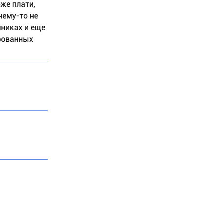
же плати,
чему-то не
иниках и еще
ированных