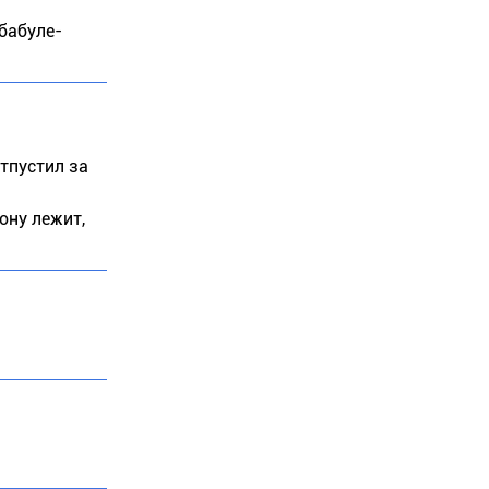
 бабуле-
тпустил за
м
ону лежит,