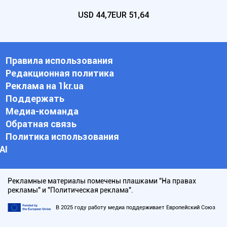
USD
44,7
EUR
51,64
Правила использования
Редакционная политика
Реклама на 1kr.ua
Поддержать
Медиа-команда
Обратная связь
Политика использования
АI
Рекламные материалы помечены плашками "На правах
рекламы" и "Политическая реклама".
В 2025 году работу медиа поддерживает Европейский Союз