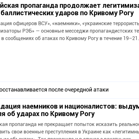
йская пропаганда продолжает легитими
 баллистических ударов по Кривому Рогу
ация офицеров ВСУ», «наемники», «украинские террорист
изаторы РЭБ» — основные месседжи пропагандистских т
 в сообщениях об атаках по Кривому Рогу в течение 19–21.
восстанавливается после очередной атаки
дация наемников и националистов: выду
я об ударах по Кривому Рогу
кая пропаганда не прекращает попыток исказить реально
вить свои военные преступления в Украине как «легитимн