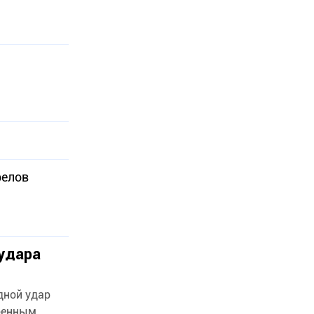
релов
удара
дной удар
военным