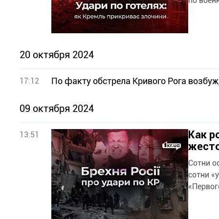
по воен
20 октября 2024
По факту обстрела Кривого Рога возбуж
17:12
09 октября 2024
Как р
13:51
жест
Сотни о
сотни «
«Первог