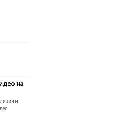
видео на
олиции и
идео