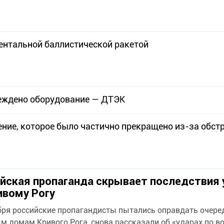
ентальной баллистической ракетой
реждено оборудование — ДТЭК
ние, которое было частично прекращено из-за обст
йская пропаганда скрывает последствия 
ивому Рогу
бря российские пропагандисты пытались оправдать очере
м домам Кривого Рога, снова рассказали об «ударах по 