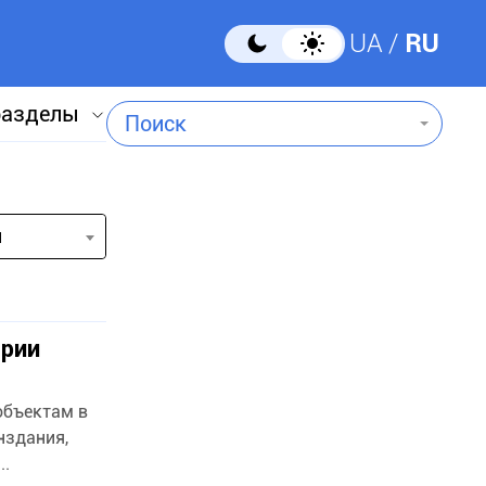
UA
RU
разделы
Поиск
и
ории
объектам в
нздания,
..