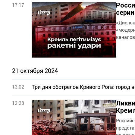
Росси
17:17
серии
«Дислок
«модерн
каналов
21 октября 2024
Три дня обстрелов Кривого Рога: город 
13:02
Ликви
12:28
Кремл
Российс
предста