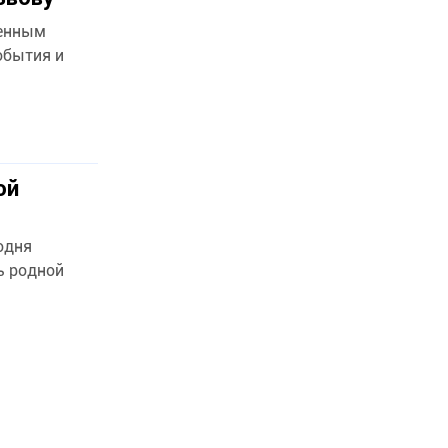
оенным
обытия и
ой
одня
ь родной