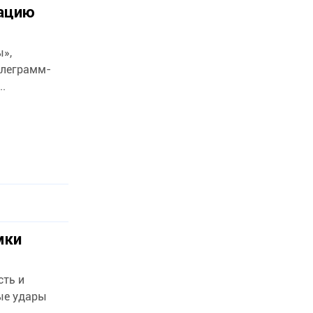
зацию
ы»,
елеграмм-
..
мки
сть и
ые удары