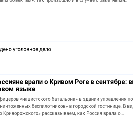
ным объектам». Так произошло и в случае с ракетными...
дено уголовное дело
оссияне врали о Кривом Роге в сентябре: 
овом языке
фицеров «нацистского батальона» в здании управления п
уничтоженных беспилотников» в городской гостинице. В в
о Криворожского» рассказываем, как Россия врала о...