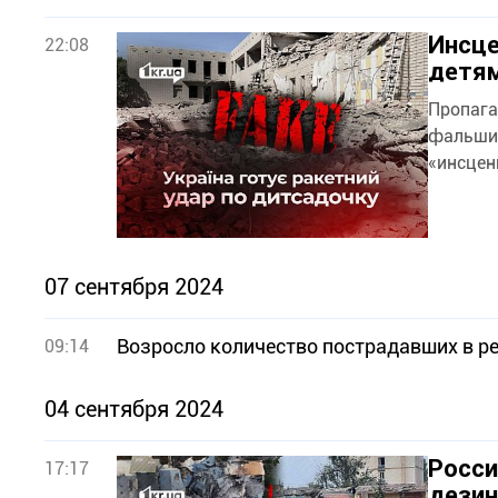
Инсце
22:08
детям
Пропага
фальшив
«инсцен
07 сентября 2024
Возросло количество пострадавших в р
09:14
04 сентября 2024
Росси
17:17
дезин