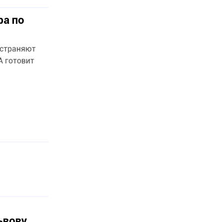
ра по
остраняют
А готовит
ьвову