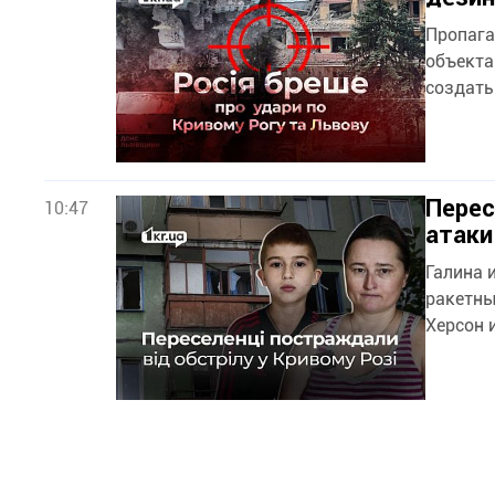
Пропага
объекта
создать
Перес
10:47
атаки
Галина 
ракетны
Херсон 