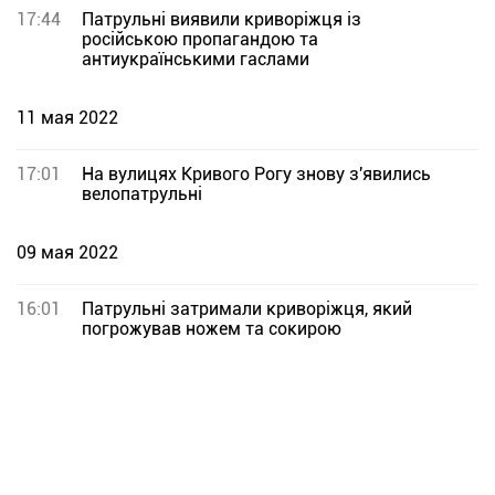
17:44
Патрульні виявили криворіжця із
російською пропагандою та
антиукраїнськими гаслами
11 мая 2022
17:01
На вулицях Кривого Рогу знову з'явились
велопатрульні
09 мая 2022
16:01
Патрульні затримали криворіжця, який
погрожував ножем та сокирою