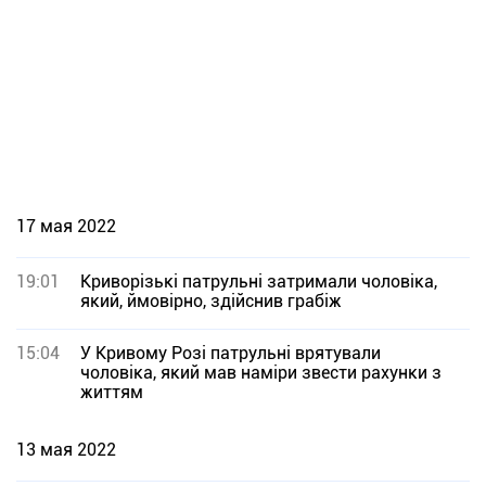
17 мая 2022
19:01
Криворізькі патрульні затримали чоловіка,
який, ймовірно, здійснив грабіж
15:04
У Кривому Розі патрульні врятували
чоловіка, який мав наміри звести рахунки з
життям
13 мая 2022