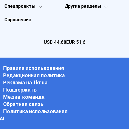
Спецпроекты
Другие разделы
Справочник
USD
44,68
EUR
51,6
Правила использования
Редакционная политика
Реклама на 1kr.ua
Поддержать
Медиа-команда
Обратная связь
Политика использования
АI